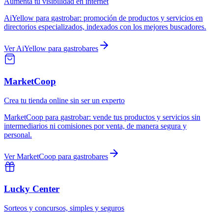
Aumenta tu visibilidad en internet
AiYellow
para
gastrobar
:
promoción de productos y servicios en
directorios especializados, indexados con los mejores buscadores.
Ver
AiYellow
para
gastrobares
MarketCoop
Crea tu tienda online sin ser un experto
MarketCoop
para
gastrobar
:
vende tus productos y servicios sin
intermediarios ni comisiones por venta, de manera segura y
personal.
Ver
MarketCoop
para
gastrobares
Lucky Center
Sorteos y concursos, simples y seguros