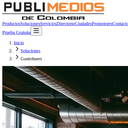
Productos
Soluciones
Servicios
Directorio
Ciudades
Promotores
Contact
Prueba Gratuita
Inicio
Soluciones
Gastrobares