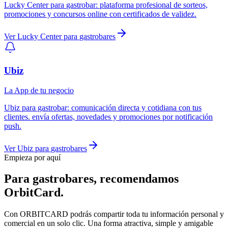
Lucky Center
para
gastrobar
:
plataforma profesional de sorteos,
promociones y concursos online con certificados de validez.
Ver
Lucky Center
para
gastrobares
Ubiz
La App de tu negocio
Ubiz
para
gastrobar
:
comunicación directa y cotidiana con tus
clientes. envía ofertas, novedades y promociones por notificación
push.
Ver
Ubiz
para
gastrobares
Empieza por aquí
Para
gastrobares
, recomendamos
OrbitCard
.
Con ORBITCARD podrás compartir toda tu información personal y
comercial en un solo clic. Una forma atractiva, simple y amigable