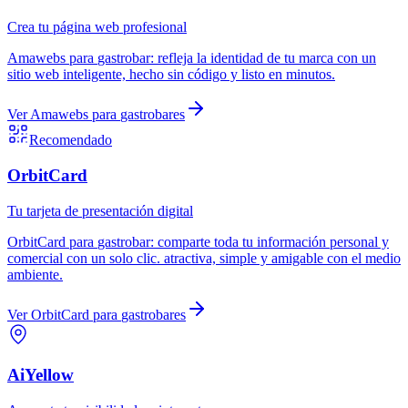
Crea tu página web profesional
Amawebs
para
gastrobar
:
refleja la identidad de tu marca con un
sitio web inteligente, hecho sin código y listo en minutos.
Ver
Amawebs
para
gastrobares
Recomendado
OrbitCard
Tu tarjeta de presentación digital
OrbitCard
para
gastrobar
:
comparte toda tu información personal y
comercial con un solo clic. atractiva, simple y amigable con el medio
ambiente.
Ver
OrbitCard
para
gastrobares
AiYellow