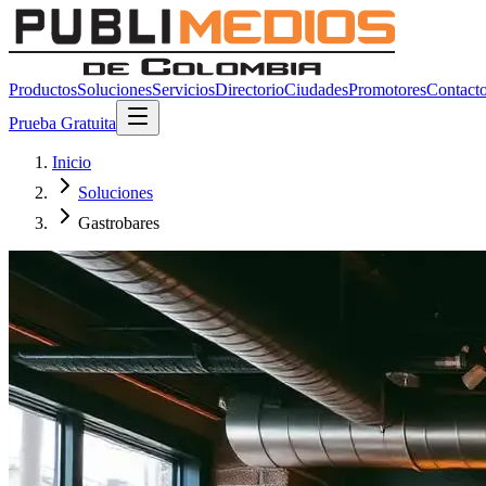
Productos
Soluciones
Servicios
Directorio
Ciudades
Promotores
Contact
Prueba Gratuita
Inicio
Soluciones
Gastrobares