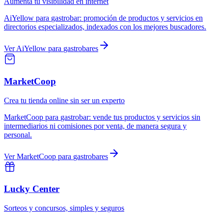
Aumenta tu visibilidad en internet
AiYellow
para
gastrobar
:
promoción de productos y servicios en
directorios especializados, indexados con los mejores buscadores.
Ver
AiYellow
para
gastrobares
MarketCoop
Crea tu tienda online sin ser un experto
MarketCoop
para
gastrobar
:
vende tus productos y servicios sin
intermediarios ni comisiones por venta, de manera segura y
personal.
Ver
MarketCoop
para
gastrobares
Lucky Center
Sorteos y concursos, simples y seguros