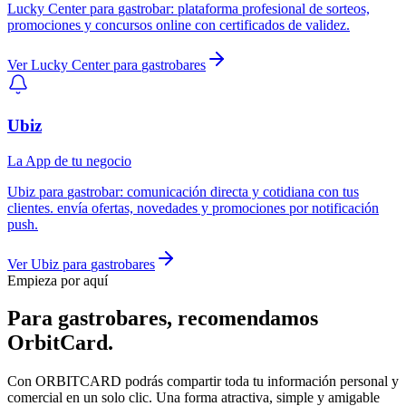
Lucky Center
para
gastrobar
:
plataforma profesional de sorteos,
promociones y concursos online con certificados de validez.
Ver
Lucky Center
para
gastrobares
Ubiz
La App de tu negocio
Ubiz
para
gastrobar
:
comunicación directa y cotidiana con tus
clientes. envía ofertas, novedades y promociones por notificación
push.
Ver
Ubiz
para
gastrobares
Empieza por aquí
Para
gastrobares
, recomendamos
OrbitCard
.
Con ORBITCARD podrás compartir toda tu información personal y
comercial en un solo clic. Una forma atractiva, simple y amigable