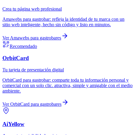
Crea tu página web profesional
Amawebs
para
gastrobar
:
refleja la identidad de tu marca con un
sitio web inteligente, hecho sin código y listo en minutos.
Ver
Amawebs
para
gastrobares
Recomendado
OrbitCard
Tu tarjeta de presentación digital
OrbitCard
para
gastrobar
:
comparte toda tu información personal y
comercial con un solo clic. atractiva, simple y amigable con el medio
ambiente.
Ver
OrbitCard
para
gastrobares
AiYellow