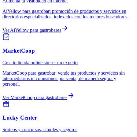
Aumenta tu visibilidad en internet
AiYellow
para
gastrobar
:
promoción de productos y servicios en
directorios especializados, indexados con los mejores buscadores.
Ver
AiYellow
para
gastrobares
MarketCoop
Crea tu tienda online sin ser un experto
MarketCoop
para
gastrobar
:
vende tus productos y servicios sin
intermediarios ni comisiones por venta, de manera segura y
personal.
Ver
MarketCoop
para
gastrobares
Lucky Center
Sorteos y concursos, simples y seguros