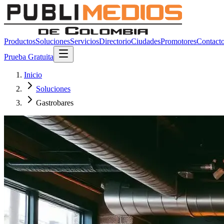
Productos
Soluciones
Servicios
Directorio
Ciudades
Promotores
Contact
Prueba Gratuita
Inicio
Soluciones
Gastrobares