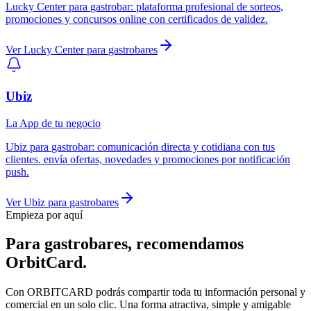
Lucky Center
para
gastrobar
:
plataforma profesional de sorteos,
promociones y concursos online con certificados de validez.
Ver
Lucky Center
para
gastrobares
Ubiz
La App de tu negocio
Ubiz
para
gastrobar
:
comunicación directa y cotidiana con tus
clientes. envía ofertas, novedades y promociones por notificación
push.
Ver
Ubiz
para
gastrobares
Empieza por aquí
Para
gastrobares
, recomendamos
OrbitCard
.
Con ORBITCARD podrás compartir toda tu información personal y
comercial en un solo clic. Una forma atractiva, simple y amigable