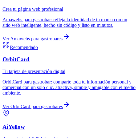
Crea tu página web profesional
Amawebs
para
gastrobar
:
refleja la identidad de tu marca con un
sitio web inteligente, hecho sin código y listo en minutos.
Ver
Amawebs
para
gastrobares
Recomendado
OrbitCard
Tu tarjeta de presentación digital
OrbitCard
para
gastrobar
:
comparte toda tu información personal y
comercial con un solo clic. atractiva, simple y amigable con el medio
ambiente.
Ver
OrbitCard
para
gastrobares
AiYellow