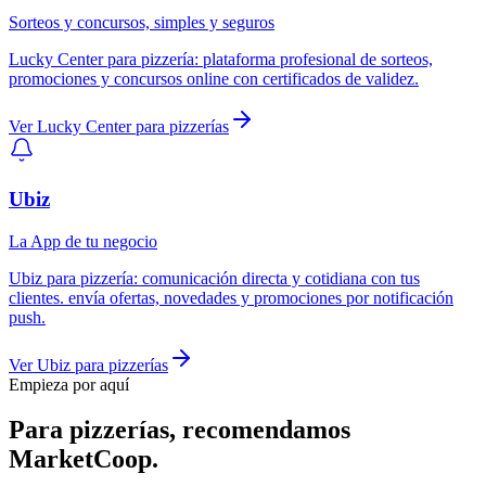
Sorteos y concursos, simples y seguros
Lucky Center
para
pizzería
:
plataforma profesional de sorteos,
promociones y concursos online con certificados de validez.
Ver
Lucky Center
para
pizzerías
Ubiz
La App de tu negocio
Ubiz
para
pizzería
:
comunicación directa y cotidiana con tus
clientes. envía ofertas, novedades y promociones por notificación
push.
Ver
Ubiz
para
pizzerías
Empieza por aquí
Para
pizzerías
, recomendamos
MarketCoop
.