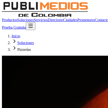
Productos
Soluciones
Servicios
Directorio
Ciudades
Promotores
Contact
Prueba Gratuita
Inicio
Soluciones
Pizzerías