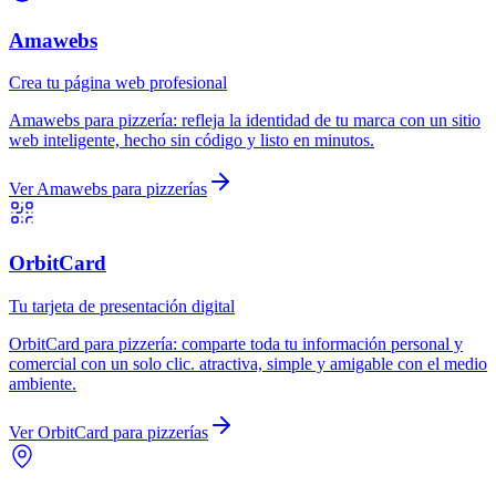
Amawebs
Crea tu página web profesional
Amawebs
para
pizzería
:
refleja la identidad de tu marca con un sitio
web inteligente, hecho sin código y listo en minutos.
Ver
Amawebs
para
pizzerías
OrbitCard
Tu tarjeta de presentación digital
OrbitCard
para
pizzería
:
comparte toda tu información personal y
comercial con un solo clic. atractiva, simple y amigable con el medio
ambiente.
Ver
OrbitCard
para
pizzerías