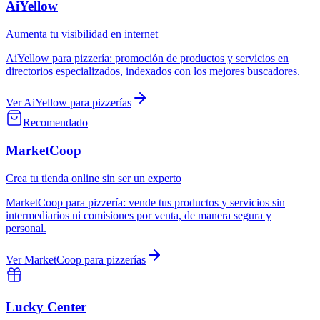
AiYellow
Aumenta tu visibilidad en internet
AiYellow
para
pizzería
:
promoción de productos y servicios en
directorios especializados, indexados con los mejores buscadores.
Ver
AiYellow
para
pizzerías
Recomendado
MarketCoop
Crea tu tienda online sin ser un experto
MarketCoop
para
pizzería
:
vende tus productos y servicios sin
intermediarios ni comisiones por venta, de manera segura y
personal.
Ver
MarketCoop
para
pizzerías
Lucky Center