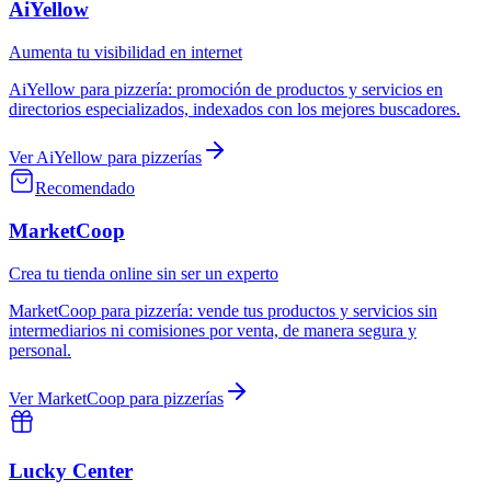
AiYellow
Aumenta tu visibilidad en internet
AiYellow
para
pizzería
:
promoción de productos y servicios en
directorios especializados, indexados con los mejores buscadores.
Ver
AiYellow
para
pizzerías
Recomendado
MarketCoop
Crea tu tienda online sin ser un experto
MarketCoop
para
pizzería
:
vende tus productos y servicios sin
intermediarios ni comisiones por venta, de manera segura y
personal.
Ver
MarketCoop
para
pizzerías
Lucky Center