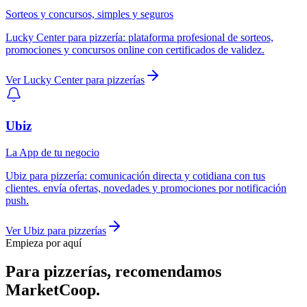
Sorteos y concursos, simples y seguros
Lucky Center
para
pizzería
:
plataforma profesional de sorteos,
promociones y concursos online con certificados de validez.
Ver
Lucky Center
para
pizzerías
Ubiz
La App de tu negocio
Ubiz
para
pizzería
:
comunicación directa y cotidiana con tus
clientes. envía ofertas, novedades y promociones por notificación
push.
Ver
Ubiz
para
pizzerías
Empieza por aquí
Para
pizzerías
, recomendamos
MarketCoop
.