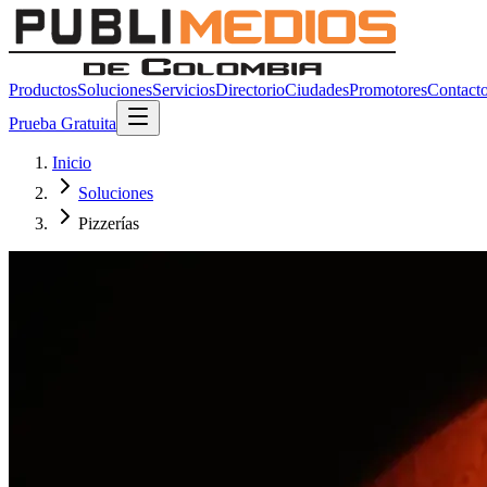
Productos
Soluciones
Servicios
Directorio
Ciudades
Promotores
Contact
Prueba Gratuita
Inicio
Soluciones
Pizzerías