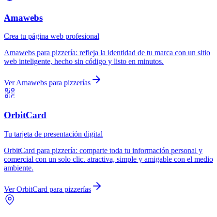
Amawebs
Crea tu página web profesional
Amawebs
para
pizzería
:
refleja la identidad de tu marca con un sitio
web inteligente, hecho sin código y listo en minutos.
Ver
Amawebs
para
pizzerías
OrbitCard
Tu tarjeta de presentación digital
OrbitCard
para
pizzería
:
comparte toda tu información personal y
comercial con un solo clic. atractiva, simple y amigable con el medio
ambiente.
Ver
OrbitCard
para
pizzerías