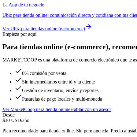
La App de tu negocio
Ubiz
para
tienda online
:
comunicación directa y cotidiana con tus clie
Ver
Ubiz
para
tiendas online (e-commerce)
Empieza por aquí
Para
tiendas online (e-commerce)
, recom
MARKETCOOP es una plataforma de comercio electrónico que te asistirá
0% comisión por venta
Sin intermediarios entre tú y tu cliente
Gestión de inventario, envíos y reportes
Pasarelas de pago locales y multi-moneda
Ver
MarketCoop
para
tienda online
Hablar con un asesor
Desde
$
30
USD/año
Plan recomendado para
tienda online
. Sin permanencia. Precio ajusta