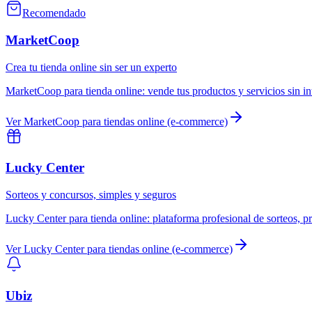
Recomendado
MarketCoop
Crea tu tienda online sin ser un experto
MarketCoop
para
tienda online
:
vende tus productos y servicios sin i
Ver
MarketCoop
para
tiendas online (e-commerce)
Lucky Center
Sorteos y concursos, simples y seguros
Lucky Center
para
tienda online
:
plataforma profesional de sorteos, p
Ver
Lucky Center
para
tiendas online (e-commerce)
Ubiz