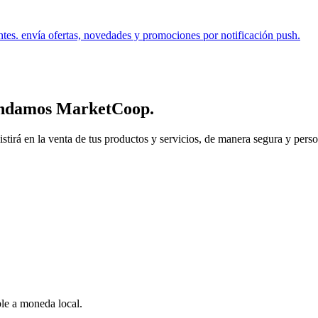
ntes. envía ofertas, novedades y promociones por notificación push.
endamos
MarketCoop
.
 en la venta de tus productos y servicios, de manera segura y personal.
ble a moneda local.