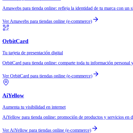
Amawebs
para
tienda online
:
refleja la identidad de tu marca con un s
Ver
Amawebs
para
tiendas online (e-commerce)
OrbitCard
Tu tarjeta de presentación digital
OrbitCard
para
tienda online
:
comparte toda tu información personal y
Ver
OrbitCard
para
tiendas online (e-commerce)
AiYellow
Aumenta tu visibilidad en internet
AiYellow
para
tienda online
:
promoción de productos y servicios en d
Ver
AiYellow
para
tiendas online (e-commerce)