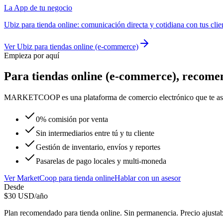
La App de tu negocio
Ubiz
para
tienda online
:
comunicación directa y cotidiana con tus clie
Ver
Ubiz
para
tiendas online (e-commerce)
Empieza por aquí
Para
tiendas online (e-commerce)
, recom
MARKETCOOP es una plataforma de comercio electrónico que te asistirá
0% comisión por venta
Sin intermediarios entre tú y tu cliente
Gestión de inventario, envíos y reportes
Pasarelas de pago locales y multi-moneda
Ver
MarketCoop
para
tienda online
Hablar con un asesor
Desde
$
30
USD/año
Plan recomendado para
tienda online
. Sin permanencia. Precio ajusta