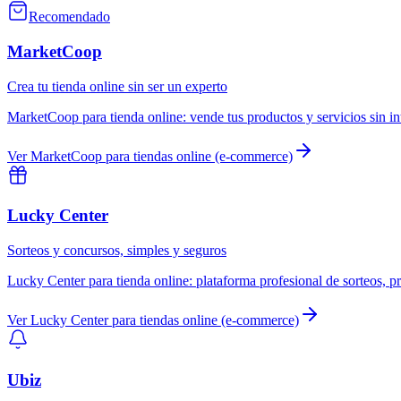
Recomendado
MarketCoop
Crea tu tienda online sin ser un experto
MarketCoop
para
tienda online
:
vende tus productos y servicios sin i
Ver
MarketCoop
para
tiendas online (e-commerce)
Lucky Center
Sorteos y concursos, simples y seguros
Lucky Center
para
tienda online
:
plataforma profesional de sorteos, p
Ver
Lucky Center
para
tiendas online (e-commerce)
Ubiz