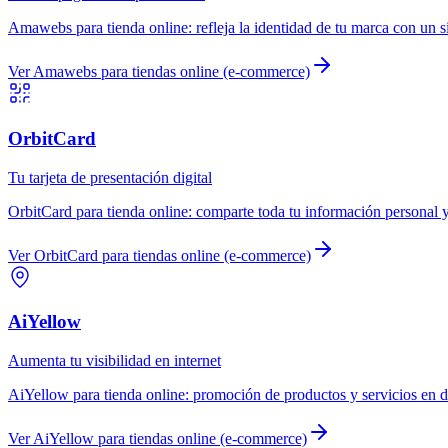
Amawebs
para
tienda online
:
refleja la identidad de tu marca con un s
Ver
Amawebs
para
tiendas online (e-commerce)
OrbitCard
Tu tarjeta de presentación digital
OrbitCard
para
tienda online
:
comparte toda tu información personal y
Ver
OrbitCard
para
tiendas online (e-commerce)
AiYellow
Aumenta tu visibilidad en internet
AiYellow
para
tienda online
:
promoción de productos y servicios en d
Ver
AiYellow
para
tiendas online (e-commerce)