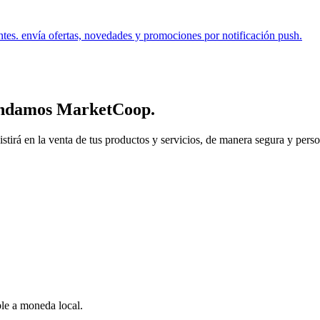
ntes. envía ofertas, novedades y promociones por notificación push.
endamos
MarketCoop
.
 en la venta de tus productos y servicios, de manera segura y personal.
ble a moneda local.