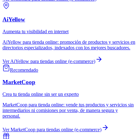
AiYellow
Aumenta tu visibilidad en internet
AiYellow
para
tienda online
:
promoción de productos y servicios en
directorios especializados, indexados con los mejores buscadores.
Ver
AiYellow
para
tiendas online (e-commerce)
Recomendado
MarketCoop
Crea tu tienda online sin ser un experto
MarketCoop
para
tienda online
:
vende tus productos y servicios sin
intermediarios ni comisiones por venta, de manera segura y
personal.
Ver
MarketCoop
para
tiendas online (e-commerce)