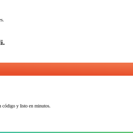
es.
i
.
n código y listo en minutos.