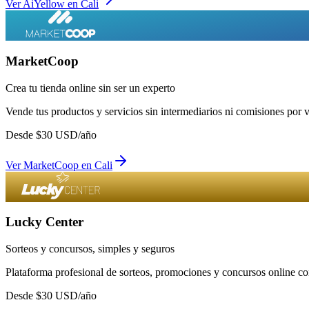
Ver
AiYellow
en
Cali
MarketCoop
Crea tu tienda online sin ser un experto
Vende tus productos y servicios sin intermediarios ni comisiones por 
Desde
$
30
USD/año
Ver
MarketCoop
en
Cali
Lucky Center
Sorteos y concursos, simples y seguros
Plataforma profesional de sorteos, promociones y concursos online con
Desde
$
30
USD/año