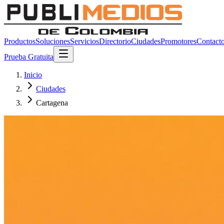
Productos
Soluciones
Servicios
Directorio
Ciudades
Promotores
Contact
Prueba Gratuita
Inicio
Ciudades
Cartagena