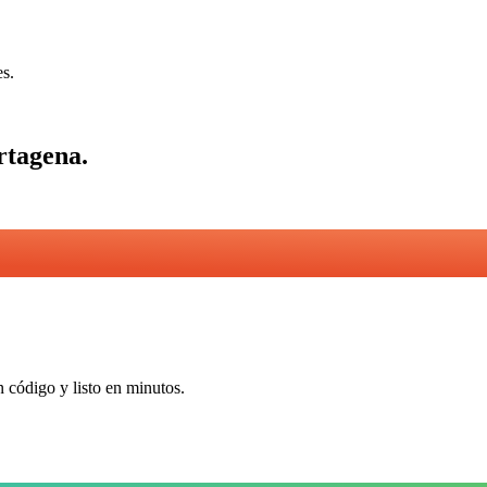
es.
rtagena
.
n código y listo en minutos.