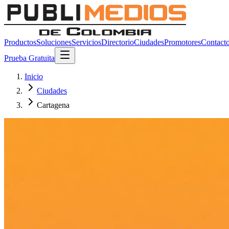
Productos
Soluciones
Servicios
Directorio
Ciudades
Promotores
Contact
Prueba Gratuita
Inicio
Ciudades
Cartagena