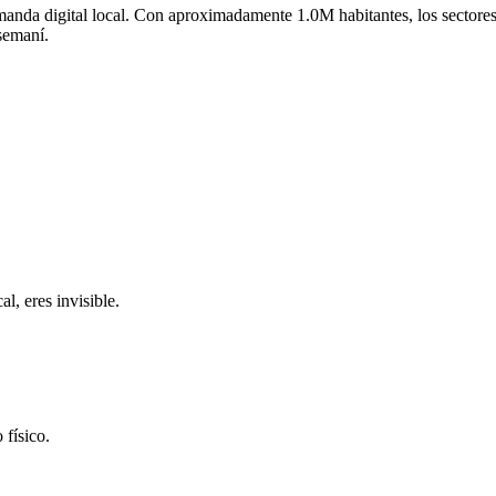
anda digital local.
Con aproximadamente
1.0M
habitantes, los sectore
semaní
.
l, eres invisible.
 físico.