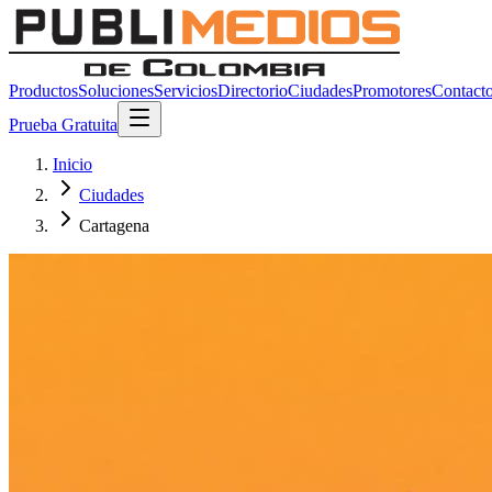
Productos
Soluciones
Servicios
Directorio
Ciudades
Promotores
Contact
Prueba Gratuita
Inicio
Ciudades
Cartagena