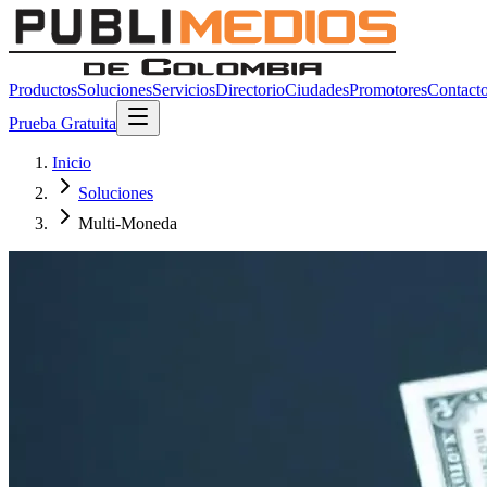
Productos
Soluciones
Servicios
Directorio
Ciudades
Promotores
Contact
Prueba Gratuita
Inicio
Soluciones
Multi-Moneda