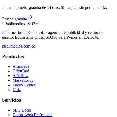
Inicia tu prueba gratuita de 14 días. Sin tarjeta, sin permanencia.
Prueba gratuita
P
Publimedios
|
SD360
Publimedios de Colombia · agencia de publicidad y centro de
diseño. Ecosistema digital SD360 para Pymes en LATAM.
publimedios.com.co
Productos
Amawebs
OrbitCard
AiYellow
MarketCoop
Lucky Center
Ubiz
Servicios
SEO Local
Diseño Web Profesional