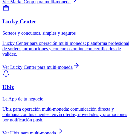
Ver
MarketCoop
para
multi-moneda
Lucky Center
Sorteos y concursos, simples y seguros
Lucky Center
para
operación multi-moneda
:
plataforma profesional
de sorteos, promociones y concursos online con certificados de
validez.
Ver
Lucky Center
para
multi-moneda
Ubiz
La App de tu negocio
Ubiz
para
operación multi-moneda
:
comunicación directa y
cotidiana con tus clientes. envía ofertas, novedades y promociones
por notificación push.
Ver
Ubiz
para
multi-moneda