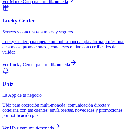
Ver
MarketCoop
para
multi-moneda
Lucky Center
Sorteos y concursos, simples y seguros
Lucky Center
para
operación multi-moneda
:
plataforma profesional
de sorteos, promociones y concursos online con certificados de
validez.
Ver
Lucky Center
para
multi-moneda
Ubiz
La App de tu negocio
Ubiz
para
operación multi-moneda
:
comunicación directa y
cotidiana con tus clientes. envía ofertas, novedades y promociones
por notificación push.
Ver
Ubiz
para
multi-moneda