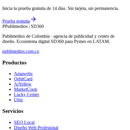
Inicia tu prueba gratuita de 14 días. Sin tarjeta, sin permanencia.
Prueba gratuita
P
Publimedios
|
SD360
Publimedios de Colombia · agencia de publicidad y centro de
diseño. Ecosistema digital SD360 para Pymes en LATAM.
publimedios.com.co
Productos
Amawebs
OrbitCard
AiYellow
MarketCoop
Lucky Center
Ubiz
Servicios
SEO Local
Diseño Web Profesional