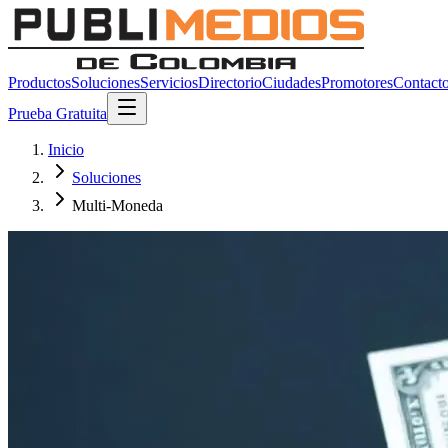
Productos
Soluciones
Servicios
Directorio
Ciudades
Promotores
Contact
Prueba Gratuita
Inicio
Soluciones
Multi-Moneda