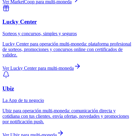
Ver
MarketCoop
para
multi-moneda
Lucky Center
Sorteos y concursos, simples y seguros
Lucky Center
para
operación multi-moneda
:
plataforma profesional
de sorteos, promociones y concursos online con certificados de
validez.
Ver
Lucky Center
para
multi-moneda
Ubiz
La App de tu negocio
Ubiz
para
operación multi-moneda
:
comunicación directa y
cotidiana con tus clientes. envía ofertas, novedades y promociones
por notificación push.
Ver
Ubiz
para
multi-moneda