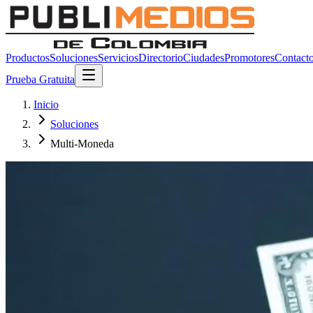
Productos
Soluciones
Servicios
Directorio
Ciudades
Promotores
Contact
Prueba Gratuita
Inicio
Soluciones
Multi-Moneda