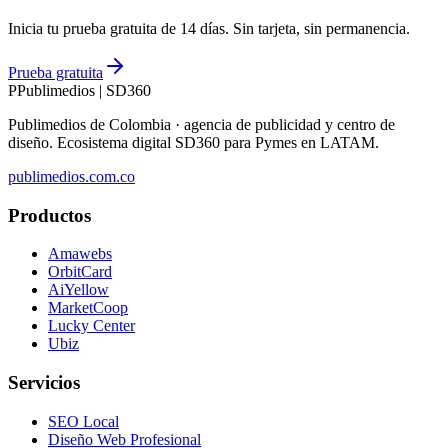
Inicia tu prueba gratuita de 14 días. Sin tarjeta, sin permanencia.
Prueba gratuita
P
Publimedios
|
SD360
Publimedios de Colombia · agencia de publicidad y centro de
diseño. Ecosistema digital SD360 para Pymes en LATAM.
publimedios.com.co
Productos
Amawebs
OrbitCard
AiYellow
MarketCoop
Lucky Center
Ubiz
Servicios
SEO Local
Diseño Web Profesional